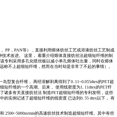
， PP，PAN等），直接利用熔体纺丝工艺或溶液纺丝工艺制成
技术改进。 这里， 着重介绍熔体直接纺丝法超细短纤维的制
511)。该专利采用多孔化喷丝板以减小单孔熔体吐出量，同时在熔体
然它远称不上超细短纤维，然而在当时却是非常了不起的事情）。
合纤维， 再经溶解剥离得到了0. 11~0.055dtex的PET超
的一个高潮。后来， 使用线密度为1. 11dtex的PET纤
了诸多有关直接纺丝法 制造PET超细短纤维的专利发明，这些
实例记述了超细短纤维的线密度 已达到0. 55 dtex以下， 有
500~5000m/min的高速纺丝技术制造超细短纤维。其中有些