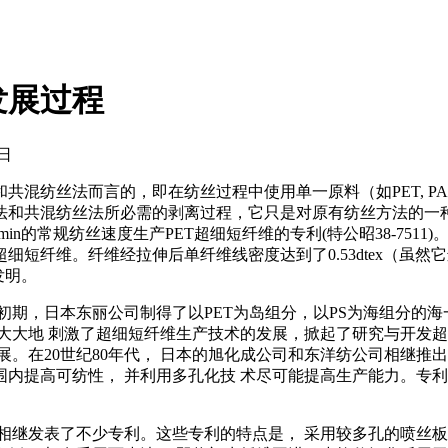
发展过程
日
混纺丝法而言的，即在纺丝过程中使用单一原料（如PET, PA
和共混纺丝法所必需的剥离过程，它只是对原有纺丝方法的一种
m／min的常规纺丝速度生产PET超细短纤维的专利(特公昭38-7
短纤维。纤维经拉伸后单纤维线密度达到了0.53dtex（虽
发明。
初期，日本东丽公司制得了以PET为岛组分，以PS为海组分的海一岛型复
地 刺激了超细短纤维生产技术的发展，掀起了研究与开发超细短纤维
。在20世纪80年代， 日本的旭化成公司和东洋纺公司相继推出
围内提高可纺性， 并利用多孔化技 术尽可能提高生产能力。专利中的
继发表了不少专利。这些专利的特点是， 采用较多孔的喷丝板和 2