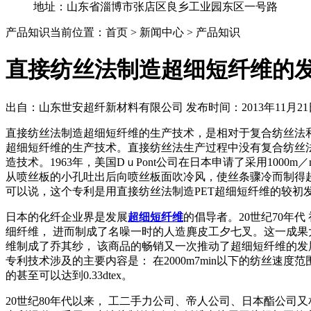
地址：山东省淄博市张店区良乡工业园东区一号路
产品知识
当前位置：首页 > 新闻中心 > 产品知识
直接纺丝法制造超细短纤维的
出自：山东世安超纤新材料有限公司 发布时间：2013年11月21
直接纺丝法制造超细短纤维的生产技术，是相对于复合纺丝法和共
超细短纤维的生产技术。直接纺丝法生产过程中没有复合纺丝法
造技术。1963年，美国DｕPont公司在日本申请了采用1000
从喷丝板的小孔吐出后向喷丝板面吹冷风，使丝条骤冷而制得超细
可以说，这个专利是用直接纺丝法制造PET超细短纤维的较初
日本的化纤企业界是发展
超细短纤维
的倡导者。20世纪70年代 
细纤维， 进而制成了名噪一时的人造麂皮工夕七叉。这一成果大大
维制成了乔其纱， 该商品的畅销又一次推动了超细短纤维的发展
专利技术涉及的主要内容是： 在2000m7min以下的纺丝速度范
的甚至可以达到0.33dtex。
20世纪80年代以来， 工二手力公司、帝人公司、日本酯公司又相